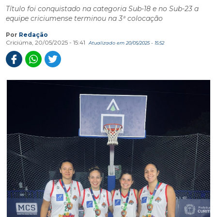
Título foi conquistado na categoria Sub-18 e no Sub-23 a
equipe criciumense terminou na 3ª colocação
Por
Redação
Criciúma, 20/05/2025 - 15:41
Atualizado em 20/05/2025 - 15:52