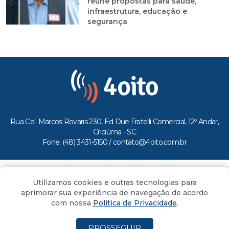
reúne propostas para saúde,
infraestrutura, educação e
segurança
Rua Cel. Marcos Rovaris 230, Ed Due Fratelli Comercial, 12º Andar,
Criciúma - SC
Fone: (48) 3431-5150 /
contato@4oito.com.br
Copyright © 2026.
Utilizamos cookies e outras tecnologias para
Todos os direitos reservados ao Portal 4oito
aprimorar sua experiência de navegação de acordo
com nossa
Política de Privacidade
.
PROSSEGUIR