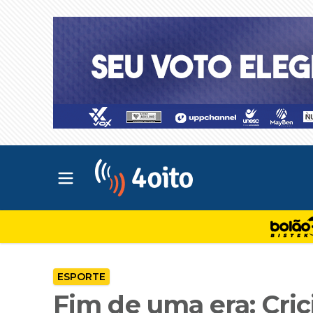
Abrir menu principal
4oito
ESPORTE
Fim de uma era: Cric