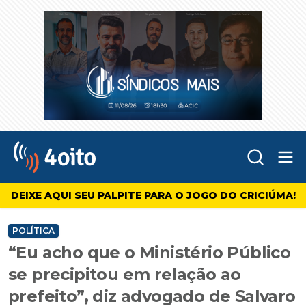
Abr
4oito
DEIXE AQUI SEU PALPITE PARA O JOGO DO CRICIÚMA!
POLÍTICA
“Eu acho que o Ministério Público
se precipitou em relação ao
prefeito”, diz advogado de Salvaro