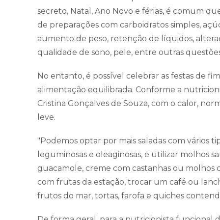
secreto, Natal, Ano Novo e férias, é comum 
de preparações com carboidratos simples, açúc
aumento de peso, retenção de líquidos, alter
qualidade de sono, pele, entre outras questões
No entanto, é possível celebrar as festas de 
alimentação equilibrada. Conforme a nutricioni
Cristina Gonçalves de Souza, com o calor, no
leve.
"Podemos optar por mais saladas com vários ti
leguminosas e oleaginosas, e utilizar molhos s
guacamole, creme com castanhas ou molhos com
com frutas da estação, trocar um café ou lanch
frutos do mar, tortas, farofa e quiches conten
De forma geral, para a nutricionista funcional 