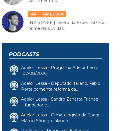
passa por três...
ARTHUR LESSA
INVISTA-SE | Direto da Expert XP e as
primeiras dúvidas...
PODCASTS
Adelor Lessa - Programa Adelor Lessa
(07/08/2026)
Adelor Lessa - Deputado italiano, Fabio
Porta comenta reforma da...
Adelor Lessa - Sandro Zanatta Trichez
- fundador e...
Adelor Lessa - Climatologista da Epagri,
Márcio Sônego falando...
Do Avesso - Programa do Avesso