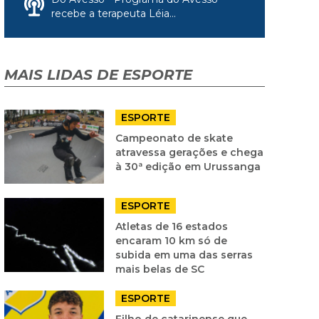
recebe a terapeuta Léia...
MAIS LIDAS DE ESPORTE
ESPORTE
Campeonato de skate
atravessa gerações e chega
à 30ª edição em Urussanga
ESPORTE
Atletas de 16 estados
encaram 10 km só de
subida em uma das serras
mais belas de SC
ESPORTE
Filho de catarinense que