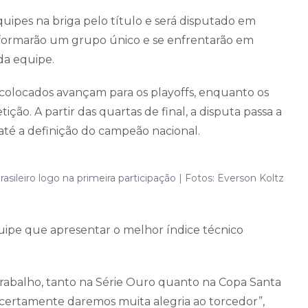
uipes na briga pelo título e será disputado em
s formarão um grupo único e se enfrentarão em
da equipe.
res colocados avançam para os playoffs, enquanto os
ção. A partir das quartas de final, a disputa passa a
a até a definição do campeão nacional.
asileiro logo na primeira participação | Fotos: Everson Koltz
quipe que apresentar o melhor índice técnico
trabalho, tanto na Série Ouro quanto na Copa Santa
ro certamente daremos muita alegria ao torcedor”,