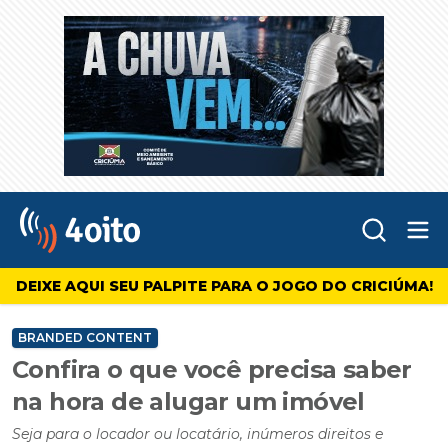
Abr
4oito
DEIXE AQUI SEU PALPITE PARA O JOGO DO CRICIÚMA!
BRANDED CONTENT
Confira o que você precisa saber
na hora de alugar um imóvel
Seja para o locador ou locatário, inúmeros direitos e