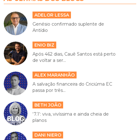
ADELOR LESSA
Genésio confirmado suplente de
Antídio
ENIO BIZ
Após 462 dias, Cauê Santos está perto
de voltar a ser...
ALEX MARANHÃO
A salvação financeira do Criciúma EC
passa por três...
BETH JOÃO
‘7.1’: viva, vivíssima e ainda cheia de
planos
DANI NIERO