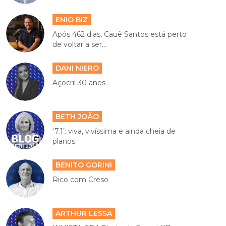
ENIO BIZ
Após 462 dias, Cauê Santos está perto
de voltar a ser...
DANI NIERO
Açocril 30 anos
BETH JOÃO
‘7.1’: viva, vivíssima e ainda cheia de
planos
BENITO GORINI
Rico com Creso
ARTHUR LESSA