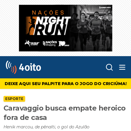
Abr
4oito
DEIXE AQUI SEU PALPITE PARA O JOGO DO CRICIÚMA!
ESPORTE
Caravaggio busca empate heroico
fora de casa
Henik marcou, de pênalti, o gol do Azulão