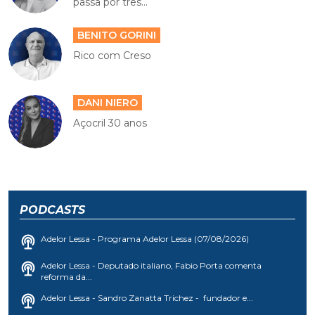
passa por três...
BENITO GORINI
Rico com Creso
DANI NIERO
Açocril 30 anos
PODCASTS
Adelor Lessa - Programa Adelor Lessa (07/08/2026)
Adelor Lessa - Deputado italiano, Fabio Porta comenta
reforma da...
Adelor Lessa - Sandro Zanatta Trichez - fundador e...