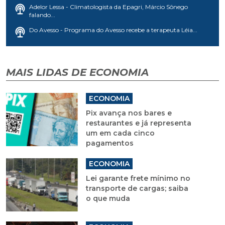
Adelor Lessa - Climatologista da Epagri, Márcio Sônego
falando...
Do Avesso - Programa do Avesso recebe a terapeuta Léia...
MAIS LIDAS DE ECONOMIA
ECONOMIA
Pix avança nos bares e
restaurantes e já representa
um em cada cinco
pagamentos
ECONOMIA
Lei garante frete mínimo no
transporte de cargas; saiba
o que muda