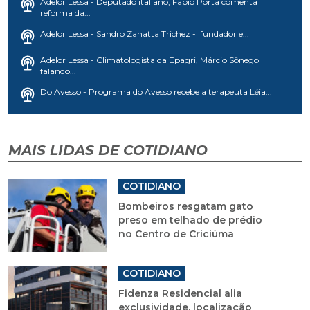
Adelor Lessa - Deputado italiano, Fabio Porta comenta
reforma da...
Adelor Lessa - Sandro Zanatta Trichez - fundador e...
Adelor Lessa - Climatologista da Epagri, Márcio Sônego
falando...
Do Avesso - Programa do Avesso recebe a terapeuta Léia...
MAIS LIDAS DE COTIDIANO
COTIDIANO
Bombeiros resgatam gato
preso em telhado de prédio
no Centro de Criciúma
COTIDIANO
Fidenza Residencial alia
exclusividade, localização