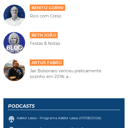
BENITO GORINI
Rico com Creso
BETH JOÃO
Festas & festas
ARTUR FABRO
Jair Bolsonaro venceu praticamente
sozinho em 2018; a...
PODCASTS
Adelor Lessa - Programa Adelor Lessa (07/08/2026)