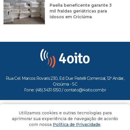
Paella beneficente garante 3
mil fraldas geriátricas para
idosos em Criciúma
Rua Cel. Marcos Rovaris 230, Ed Due Fratelli Comercial, 12º Andar,
Criciúma - SC
Fone: (48) 3431-5150 /
contato@4oito.com.br
Copyright © 2026.
Utilizamos cookies e outras tecnologias para
Todos os direitos reservados ao Portal 4oito
aprimorar sua experiência de navegação de acordo
com nossa
Política de Privacidade
.