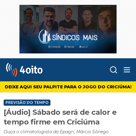
Abr
4oito
DEIXE AQUI SEU PALPITE PARA O JOGO DO CRICIÚMA!
PREVISÃO DO TEMPO
[Áudio] Sábado será de calor e
tempo firme em Criciúma
Ouça o climatologista da Epagri, Márcio Sônego