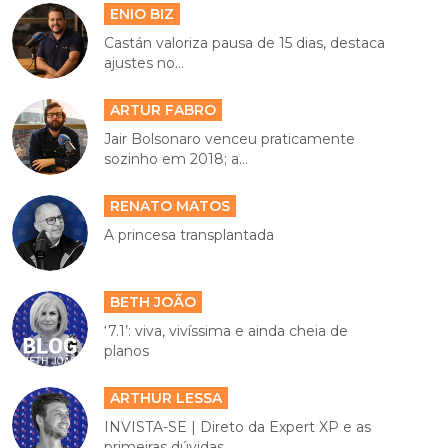
ENIO BIZ
Castán valoriza pausa de 15 dias, destaca
ajustes no...
ARTUR FABRO
Jair Bolsonaro venceu praticamente
sozinho em 2018; a...
RENATO MATOS
A princesa transplantada
BETH JOÃO
‘7.1’: viva, vivíssima e ainda cheia de
planos
ARTHUR LESSA
INVISTA-SE | Direto da Expert XP e as
primeiras dúvidas...