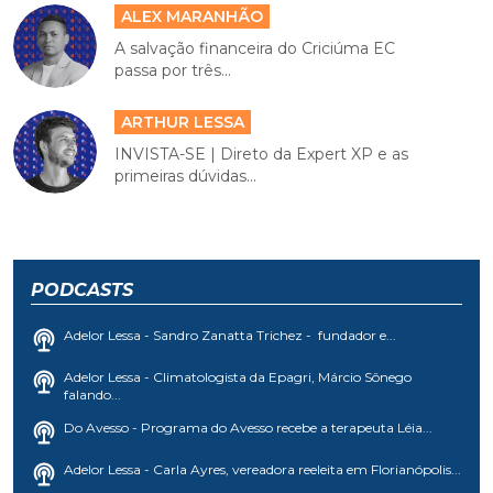
ALEX MARANHÃO
A salvação financeira do Criciúma EC
passa por três...
ARTHUR LESSA
INVISTA-SE | Direto da Expert XP e as
primeiras dúvidas...
PODCASTS
Adelor Lessa - Sandro Zanatta Trichez - fundador e...
Adelor Lessa - Climatologista da Epagri, Márcio Sônego
falando...
Do Avesso - Programa do Avesso recebe a terapeuta Léia...
Adelor Lessa - Carla Ayres, vereadora reeleita em Florianópolis...