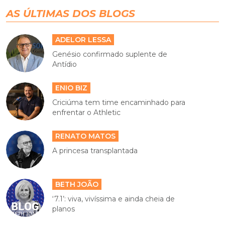
AS ÚLTIMAS DOS BLOGS
ADELOR LESSA
Genésio confirmado suplente de
Antídio
ENIO BIZ
Criciúma tem time encaminhado para
enfrentar o Athletic
RENATO MATOS
A princesa transplantada
BETH JOÃO
‘7.1’: viva, vivíssima e ainda cheia de
planos