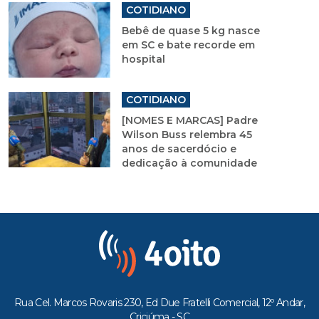
COTIDIANO
Bebê de quase 5 kg nasce
em SC e bate recorde em
hospital
COTIDIANO
[NOMES E MARCAS] Padre
Wilson Buss relembra 45
anos de sacerdócio e
dedicação à comunidade
Rua Cel. Marcos Rovaris 230, Ed Due Fratelli Comercial, 12º Andar,
Criciúma - SC