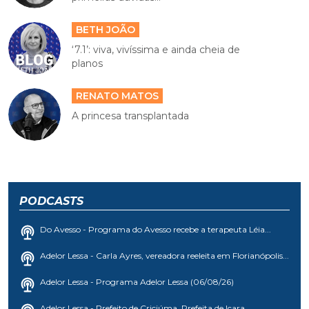
BETH JOÃO
‘7.1’: viva, vivíssima e ainda cheia de
planos
RENATO MATOS
A princesa transplantada
PODCASTS
Do Avesso - Programa do Avesso recebe a terapeuta Léia...
Adelor Lessa - Carla Ayres, vereadora reeleita em Florianópolis...
Adelor Lessa - Programa Adelor Lessa (06/08/26)
Adelor Lessa - Prefeito de Criciúma, Prefeita de Içara,...