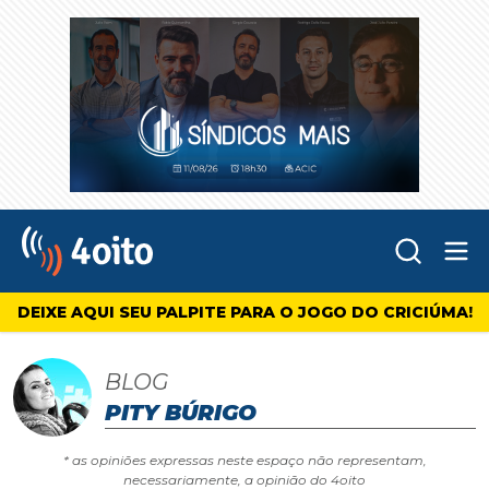
Abr
4oito
DEIXE AQUI SEU PALPITE PARA O JOGO DO CRICIÚMA!
BLOG
PITY BÚRIGO
* as opiniões expressas neste espaço não representam,
necessariamente, a opinião do 4oito