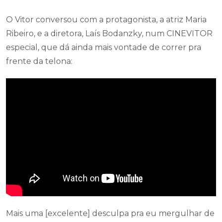
O Vitor conversou com a protagonista, a atriz Maria
Ribeiro, e a diretora, Laís Bodanzky, num CINEVITOR
especial, que dá ainda mais vontade de correr pra
frente da telona:
Mais uma [excelente] desculpa pra eu mergulhar de