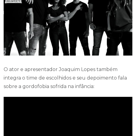
O ator e apresentador Joaquim Lopes também
integra o time de escolhidos e seu depoimento fala
sobre a gordofobia sofrida na infância: