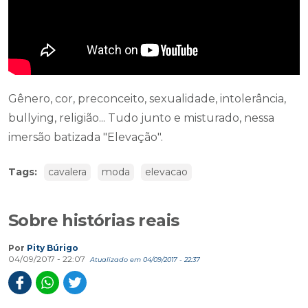
Gênero, cor, preconceito, sexualidade, intolerância,
bullying, religião... Tudo junto e misturado, nessa
imersão batizada "Elevação".
Tags:
cavalera
moda
elevacao
Sobre histórias reais
Por
Pity Búrigo
04/09/2017 - 22:07
Atualizado em 04/09/2017 - 22:37