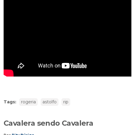
Tags:
rogeria
astolfo
rip
Cavalera sendo Cavalera