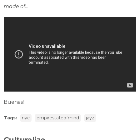
made of...
Buenas!
Tags:
nyc
empirestateofmind
jayz
Culturalize