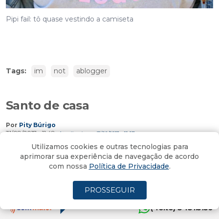
Pipi fail: tô quase vestindo a camiseta
Tags:
im
not
ablogger
Santo de casa
Por
Pity Búrigo
31/08/2017 - 11:48
Atualizado em 31/08/2017 - 12:07
Utilizamos cookies e outras tecnologias para
aprimorar sua experiência de navegação de acordo
com nossa
Política de Privacidade
.
Reza a lenda que temos que valorizar o que é nosso.
PROSSEGUIR
Esse post, no caso, nasce não só porque é nosso. Mas
porque é nosso e é bom.
(4oito) 3431.5150
Ontem, o mundo da moda e a moda do mundo