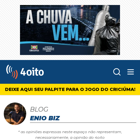
Abr
4oito
DEIXE AQUI SEU PALPITE PARA O JOGO DO CRICIÚMA!
BLOG
ENIO BIZ
* as opiniões expressas neste espaço não representam,
necessariamente, a opinião do 4oito