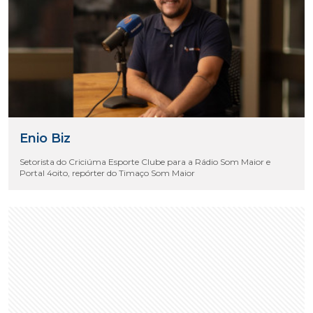
Enio Biz
Setorista do Criciúma Esporte Clube para a Rádio Som Maior e
Portal 4oito, repórter do Timaço Som Maior