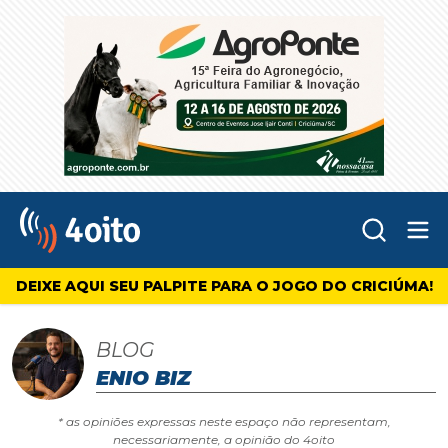
Abr
4oito
DEIXE AQUI SEU PALPITE PARA O JOGO DO CRICIÚMA!
BLOG
ENIO BIZ
* as opiniões expressas neste espaço não representam,
necessariamente, a opinião do 4oito