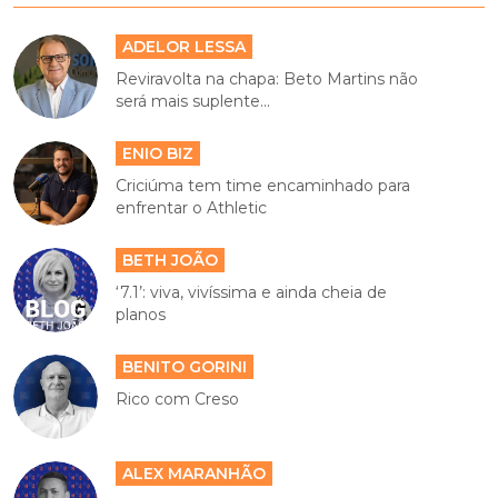
ADELOR LESSA
Reviravolta na chapa: Beto Martins não
será mais suplente...
ENIO BIZ
Criciúma tem time encaminhado para
enfrentar o Athletic
BETH JOÃO
‘7.1’: viva, vivíssima e ainda cheia de
planos
BENITO GORINI
Rico com Creso
ALEX MARANHÃO