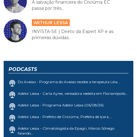
A salvação financeira do Criciúma EC
passa por três...
ARTHUR LESSA
INVISTA-SE | Direto da Expert XP e as
primeiras dúvidas...
PODCASTS
Do Avesso - Programa do Avesso recebe a terapeuta Léia...
Adelor Lessa - Carla Ayres, vereadora reeleita em Florianópolis...
Adelor Lessa - Programa Adelor Lessa (06/08/26)
Adelor Lessa - Prefeito de Criciúma, Prefeita de Içara,...
Adelor Lessa - Climatologista da Epagri, Márcio Sônego
falando...