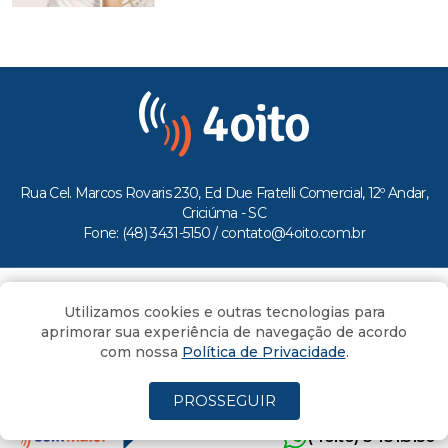
Rua Cel. Marcos Rovaris 230, Ed Due Fratelli Comercial, 12º Andar,
Criciúma - SC
Fone: (48) 3431-5150 /
contato@4oito.com.br
Copyright © 2026.
Utilizamos cookies e outras tecnologias para
Todos os direitos reservados ao Portal 4oito
aprimorar sua experiência de navegação de acordo
com nossa
Política de Privacidade
.
PROSSEGUIR
(4oito) 3431.5150