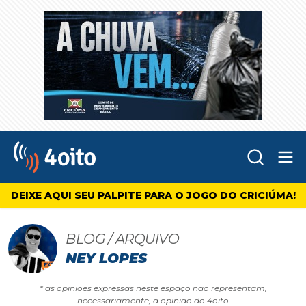
Abr
4oito
DEIXE AQUI SEU PALPITE PARA O JOGO DO CRICIÚMA!
BLOG / ARQUIVO
NEY LOPES
* as opiniões expressas neste espaço não representam,
necessariamente, a opinião do 4oito