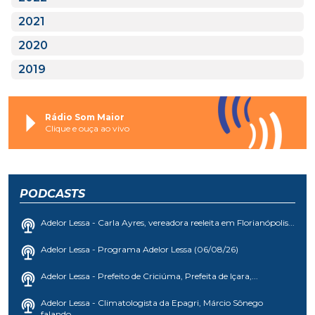
2021
2020
2019
Rádio Som Maior
Clique e ouça ao vivo
PODCASTS
Adelor Lessa - Carla Ayres, vereadora reeleita em Florianópolis...
Adelor Lessa - Programa Adelor Lessa (06/08/26)
Adelor Lessa - Prefeito de Criciúma, Prefeita de Içara,...
Adelor Lessa - Climatologista da Epagri, Márcio Sônego
falando...