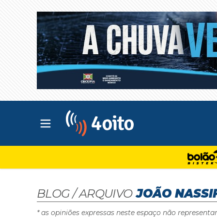
Abrir menu principal
4oito
BLOG / ARQUIVO
JOÃO NASSI
* as opiniões expressas neste espaço não representa