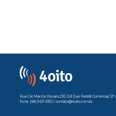
Rua Cel. Marcos Rovaris 230, Ed Due Fratelli Comercial, 12º 
Fone: (48) 3431-5150 /
contato@4oito.com.br