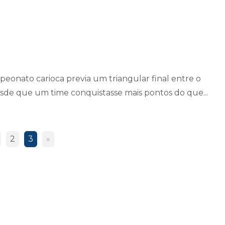
eonato carioca previa um triangular final entre o
de que um time conquistasse mais pontos do que...
2
3
»