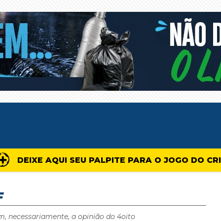
DEIXE AQUI SEU PALPITE PARA O JOGO DO CR
F
m, necessariamente, a opinião do 4oito