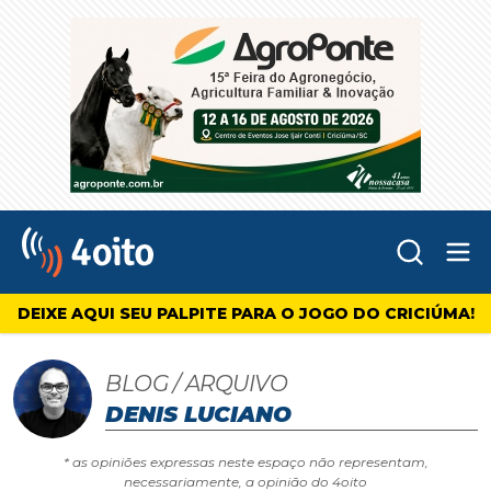
Abr
4oito
DEIXE AQUI SEU PALPITE PARA O JOGO DO CRICIÚMA!
BLOG / ARQUIVO
DENIS LUCIANO
* as opiniões expressas neste espaço não representam,
necessariamente, a opinião do 4oito