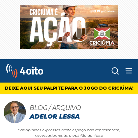
Abr
4oito
DEIXE AQUI SEU PALPITE PARA O JOGO DO CRICIÚMA!
BLOG / ARQUIVO
ADELOR LESSA
* as opiniões expressas neste espaço não representam,
necessariamente, a opinião do 4oito