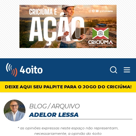
Abr
4oito
DEIXE AQUI SEU PALPITE PARA O JOGO DO CRICIÚMA!
BLOG / ARQUIVO
ADELOR LESSA
* as opiniões expressas neste espaço não representam,
necessariamente, a opinião do 4oito