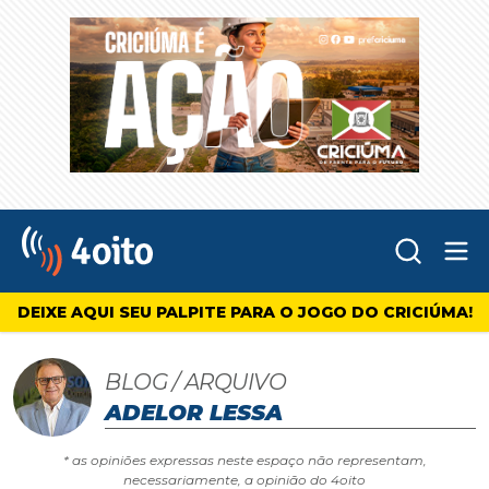
Abr
4oito
DEIXE AQUI SEU PALPITE PARA O JOGO DO CRICIÚMA!
BLOG / ARQUIVO
ADELOR LESSA
* as opiniões expressas neste espaço não representam,
necessariamente, a opinião do 4oito